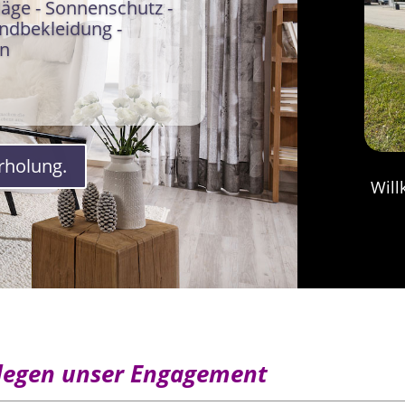
läge - Sonnenschutz -
ndbekleidung -
en
Erholung.
Will
elegen unser Engagement