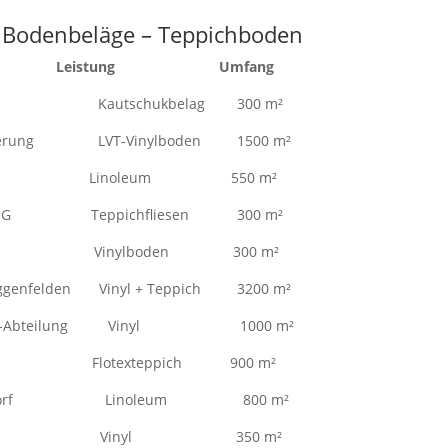
he Bodenbeläge – Teppichboden
jekt Leistung Umfang
erg Kautschukbelag 300 m²
anierung LVT-Vinylboden 1500 m²
ubau Linoleum 550 m²
u 2.OG Teppichfliesen 300 m²
orf Vinylboden 300 m²
ggenfelden Vinyl + Teppich 3200 m²
iv , OP-Abteilung Vinyl 1000 m²
C Flotexteppich 900 m²
eggendorf Linoleum 800 m²
 Urologie Vinyl 350 m²