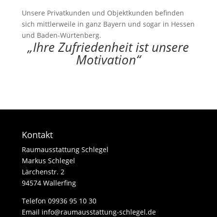
Unsere Privatkunden und Objektkunden befinden
sich mittlerweile in ganz Bayern und sogar in Hessen
und Baden-Würtenberg.
„Ihre Zufriedenheit ist unsere
Motivation“
Kontakt
Raumausstattung Schlegel
Markus Schlegel
Lärchenstr. 2
94574 Wallerfing
Telefon
09936 95 10 30
Email info@raumausstattung-schlegel.de